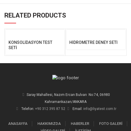
RELATED PRODUCTS
KONSOLİDASYON TEST
HİDROMETRE DENEY SETİ
SETİ
Saray Mahallesi, Nazım Ercan Bulvarı No:74, 06980
Kahramankazan/ANKARA
Telefon:
+90 312 395 87 52
Email:
info@liyatest.com.tr
ANASAYFA
HAKKIMIZDA
HABERLER
FOTO GALERİ
VİDEO GALERİ
İLETİŞİM