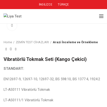
İNGILIZCE
TÜRKÇE
Click to enlarge
Home
ZEMİN TEST CİHAZLARI
Arazi İnceleme ve Örnekleme
Vibratörlü Tokmak Seti (Kango Çekici)
STANDART:
EN12697-9, 12697-10, 12697-32, BS 598:10, BS 1377:4, 1924:2
LT-AS0111 Vibratörlü Tokmak
LT-AS0111/1 Vibratörlü Tokmak