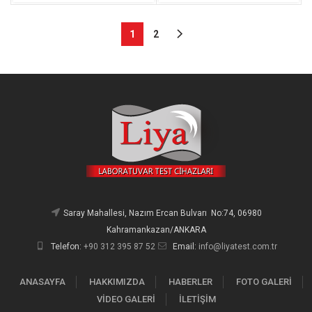
1
2
Saray Mahallesi, Nazım Ercan Bulvarı No:74, 06980
Kahramankazan/ANKARA
Telefon:
+90 312 395 87 52
Email:
info@liyatest.com.tr
ANASAYFA
HAKKIMIZDA
HABERLER
FOTO GALERİ
VİDEO GALERİ
İLETİŞİM