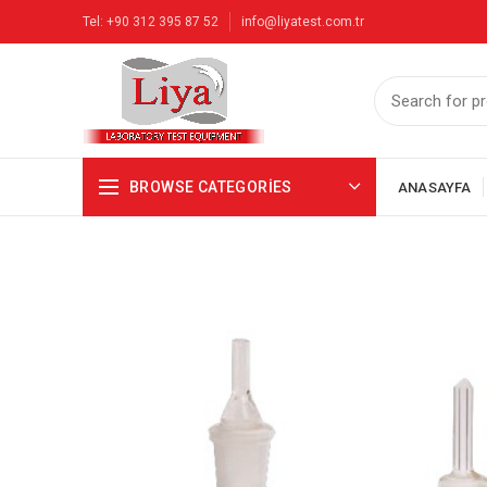
Tel: +90 312 395 87 52
info@liyatest.com.tr
BROWSE CATEGORIES
ANASAYFA