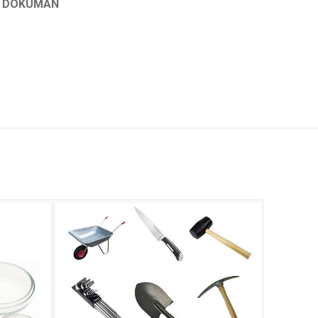
K DÖKÜMAN