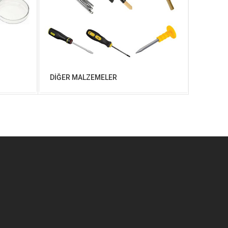
DİĞER MALZEMELER
KARIŞT