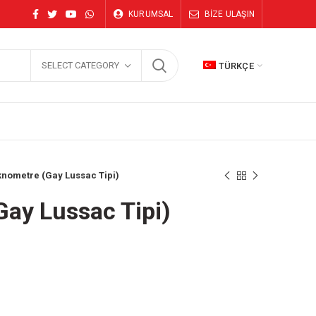
KURUMSAL
BİZE ULAŞIN
SELECT CATEGORY
TÜRKÇE
knometre (Gay Lussac Tipi)
Gay Lussac Tipi)