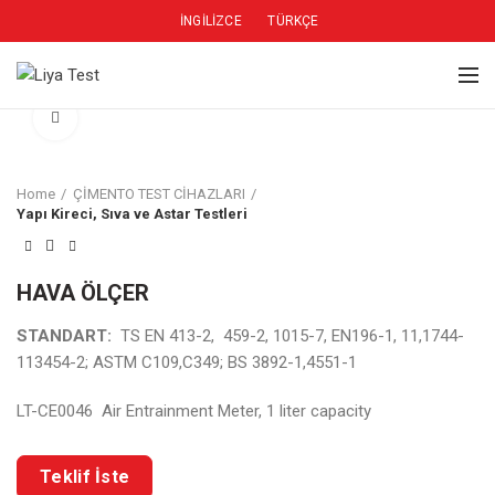
İNGILIZCE
TÜRKÇE
Click to enlarge
Home
ÇİMENTO TEST CİHAZLARI
Yapı Kireci, Sıva ve Astar Testleri
HAVA ÖLÇER
STANDART:
TS EN 413-2, 459-2, 1015-7, EN196-1, 11,1744-
113454-2; ASTM C109,C349; BS 3892-1,4551-1
LT-CE0046 Air Entrainment Meter, 1 liter capacity