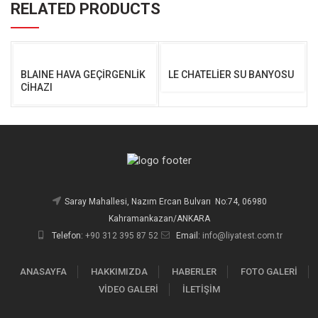
RELATED PRODUCTS
BLAINE HAVA GEÇİRGENLİK
LE CHATELİER SU BANYOSU
CİHAZI
Saray Mahallesi, Nazım Ercan Bulvarı No:74, 06980
Kahramankazan/ANKARA
Telefon:
+90 312 395 87 52
Email:
info@liyatest.com.tr
ANASAYFA
HAKKIMIZDA
HABERLER
FOTO GALERİ
VİDEO GALERİ
İLETİŞİM