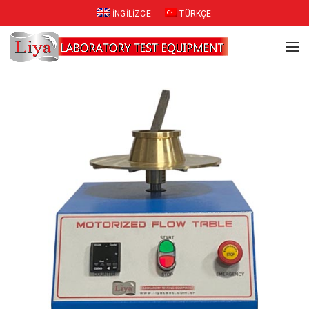
İNGILIZCE
TÜRKÇE