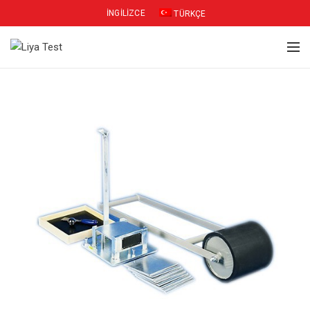
İNGILIZCE
TÜRKÇE