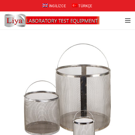
İNGILIZCE
TÜRKÇE