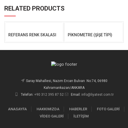
RELATED PRODUCTS
REFERANS RENK SKALASI
PİKNOMETRE (ŞİŞE TİPİ)
Saray Mahallesi, Nazım Ercan Bulvarı No:74, 06980
Kahramankazan/ANKARA
Telefon:
+90 312 395 87 52
Email:
info@liyatest.com.tr
ANASAYFA
HAKKIMIZDA
HABERLER
FOTO GALERİ
VİDEO GALERİ
İLETİŞİM