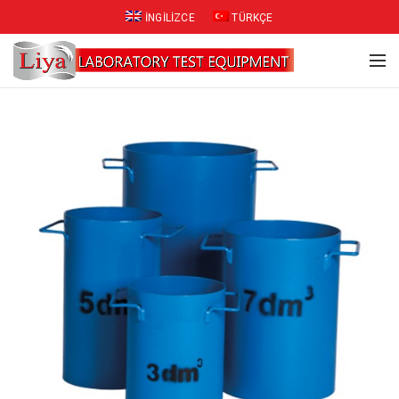
İNGILIZCE
TÜRKÇE