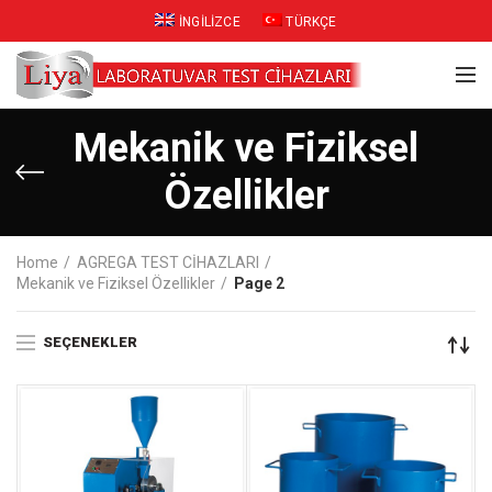
İNGILIZCE
TÜRKÇE
Mekanik ve Fiziksel
Özellikler
Home
AGREGA TEST CİHAZLARI
Mekanik ve Fiziksel Özellikler
Page 2
SEÇENEKLER