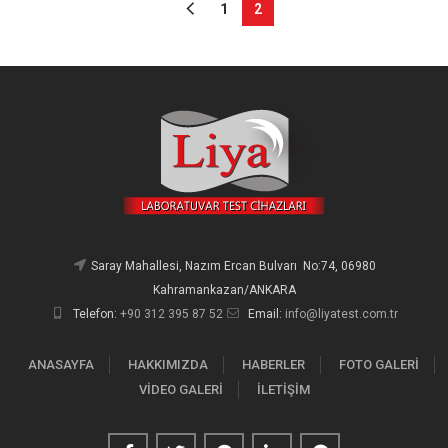
1
2
Saray Mahallesi, Nazım Ercan Bulvarı No:74, 06980
Kahramankazan/ANKARA
Telefon:
+90 312 395 87 52
Email:
info@liyatest.com.tr
ANASAYFA
HAKKIMIZDA
HABERLER
FOTO GALERİ
VİDEO GALERİ
İLETİŞİM